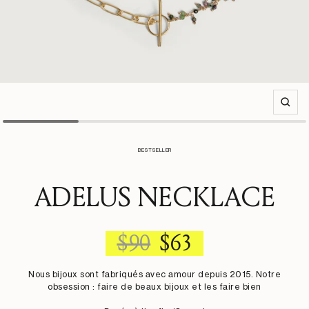
Zoom
BESTSELLER
ADELUS NECKLACE
REGULAR
SALE
$90
$63
PRICE
PRICE
Nous bijoux sont fabriqués avec amour depuis 2015. Notre
obsession : faire de beaux bijoux et les faire bien