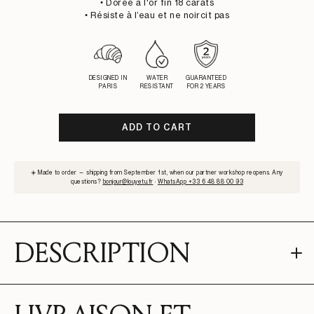
• Dorée à l'or fin 18 carats
• Résiste à l’eau et ne noircit pas
DESIGNED IN
WATER
GUARANTEED
PARIS
RESISTANT
FOR 2 YEARS
ADD TO CART
SUBSCRIBE
☀️ Made to order — shipping from September 1st, when our partner workshop reopens. Any
TO
questions?
bonjour@louyetu.fr
·
WhatsApp +33 6 48 88 00 93
WAITLIST
DESCRIPTION