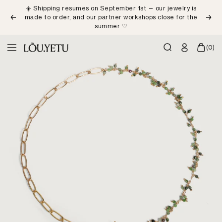
Skip
☀️ Shipping resumes on September 1st — our jewelry is
to
made to order, and our partner workshops close for the
Previous
Next
content
summer ♡
LÕU.YETU
(0)
Navigation
Paris