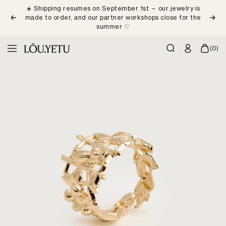
Skip
☀️ Shipping resumes on September 1st — our jewelry is
to
made to order, and our partner workshops close for the
Previous
Next
content
summer ♡
LÕU.YETU
(0)
Navigation
Paris