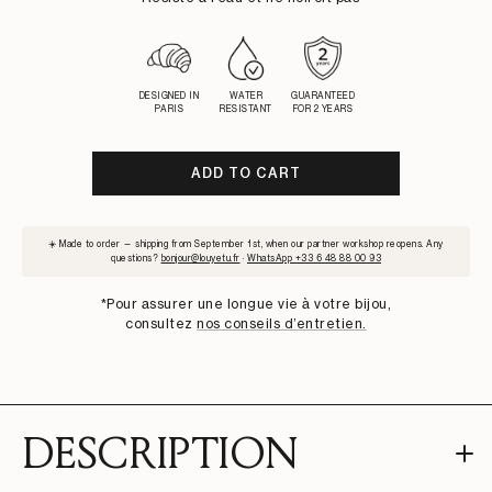
DESIGNED IN
WATER
GUARANTEED
PARIS
RESISTANT
FOR 2 YEARS
ADD TO CART
SUBSCRIBE
☀️ Made to order — shipping from September 1st, when our partner workshop reopens. Any
TO
questions?
bonjour@louyetu.fr
·
WhatsApp +33 6 48 88 00 93
WAITLIST
*Pour assurer une longue vie à votre bijou,
consultez
nos conseils d’entretien.
DESCRIPTION