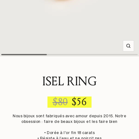
Zoom
ISEL RING
REGULAR
SALE
$80
$56
PRICE
PRICE
Nous bijoux sont fabriqués avec amour depuis 2015. Notre
obsession : faire de beaux bijoux et les faire bien
• Dorée à l'or fin 18 carats
• Résiste à l’eau et ne noircit pas