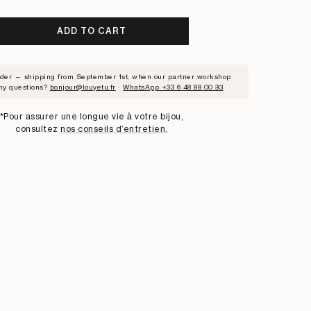
ADD TO CART
RIBE
rder — shipping from September 1st, when our partner workshop
ny questions?
bonjour@louyetu.fr
·
WhatsApp +33 6 48 88 00 93
ST
*Pour assurer une longue vie à votre bijou,
consultez
nos conseils d’entretien.