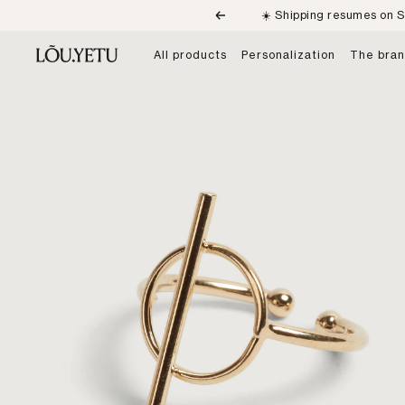
Skip
☀️ Shipping resumes on S
Previous
to
content
LÕU.YETU
All products
Personalization
The bra
Paris