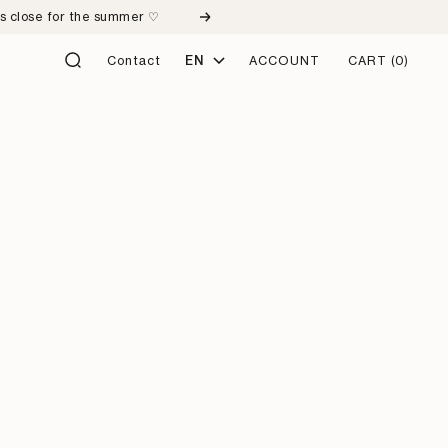
ps close for the summer ♡
Next
Language
Contact
EN
ACCOUNT
CART
(0)