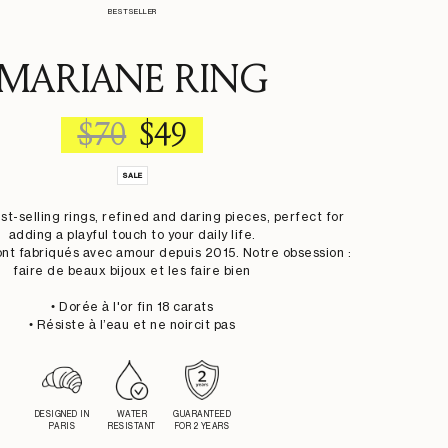
BESTSELLER
MARIANE RING
REGULAR
SALE
$70
$49
PRICE
PRICE
SALE
st-selling rings, refined and daring pieces, perfect for
adding a playful touch to your daily life.
ont fabriqués avec amour depuis 2015. Notre obsession :
faire de beaux bijoux et les faire bien
• Dorée à l'or fin 18 carats
• Résiste à l’eau et ne noircit pas
DESIGNED IN
WATER
GUARANTEED
PARIS
RESISTANT
FOR 2 YEARS