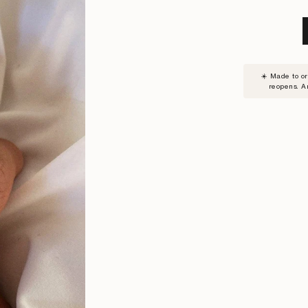
SUBSC
☀️ Made to o
TO
reopens. A
WAITLI