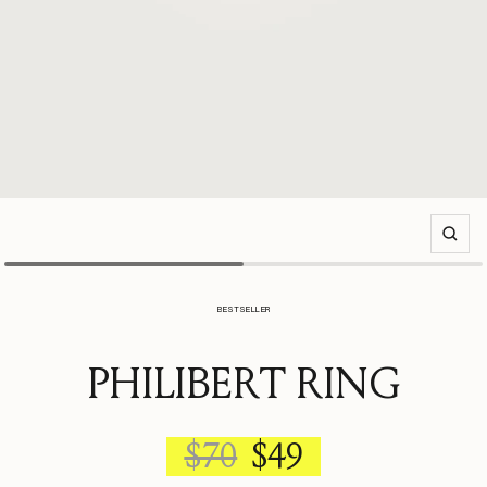
Zoom
BESTSELLER
PHILIBERT RING
REGULAR
SALE
$70
$49