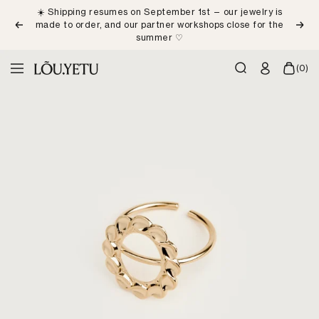
Skip
☀️ Shipping resumes on September 1st — our jewelry is
to
made to order, and our partner workshops close for the
Previous
Next
content
summer ♡
LÕU.YETU
(0)
Navigation
Paris