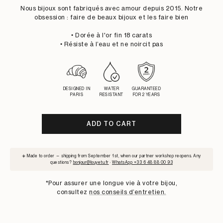
PRICE
PRICE
Nous bijoux sont fabriqués avec amour depuis 2015. Notre
obsession : faire de beaux bijoux et les faire bien
• Dorée à l'or fin 18 carats
• Résiste à l’eau et ne noircit pas
DESIGNED IN
WATER
GUARANTEED
PARIS
RESISTANT
FOR 2 YEARS
ADD TO CART
SUBSCRIBE
☀️ Made to order — shipping from September 1st, when our partner workshop reopens. Any
TO
questions?
bonjour@louyetu.fr
·
WhatsApp +33 6 48 88 00 93
WAITLIST
*Pour assurer une longue vie à votre bijou,
consultez
nos conseils d’entretien.