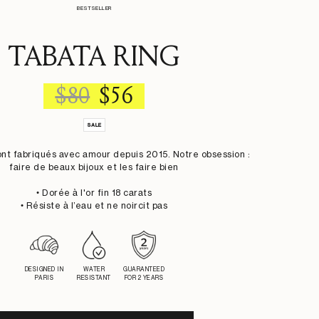
BESTSELLER
TABATA RING
REGULAR
SALE
$80
$56
PRICE
PRICE
SALE
ont fabriqués avec amour depuis 2015. Notre obsession :
faire de beaux bijoux et les faire bien
• Dorée à l'or fin 18 carats
• Résiste à l’eau et ne noircit pas
DESIGNED IN
WATER
GUARANTEED
PARIS
RESISTANT
FOR 2 YEARS