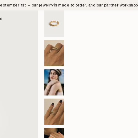
eptember 1st — our jewelry is made to order, and our partner worksho
nd