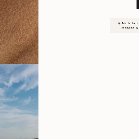
SUBSC
☀️ Made to o
TO
reopens. A
WAITLI