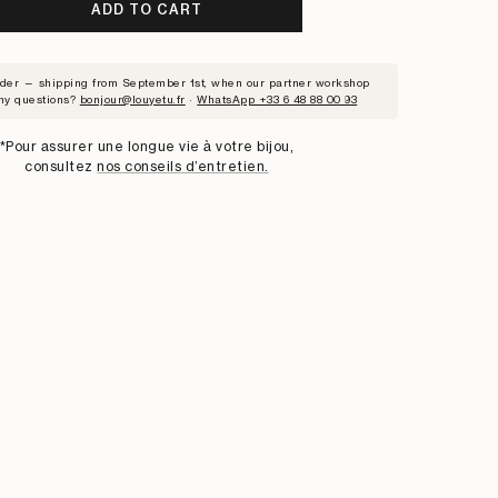
ADD TO CART
RIBE
rder — shipping from September 1st, when our partner workshop
ny questions?
bonjour@louyetu.fr
·
WhatsApp +33 6 48 88 00 93
ST
*Pour assurer une longue vie à votre bijou,
consultez
nos conseils d’entretien.