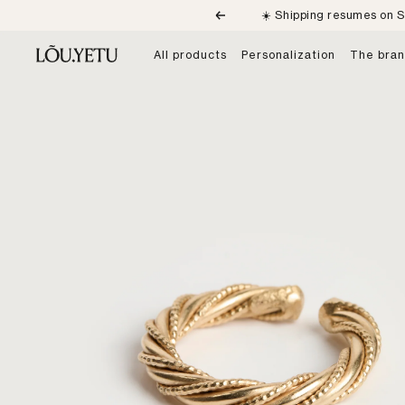
Skip
☀️ Shipping resumes on S
Previous
to
content
LÕU.YETU
All products
Personalization
The bra
Paris