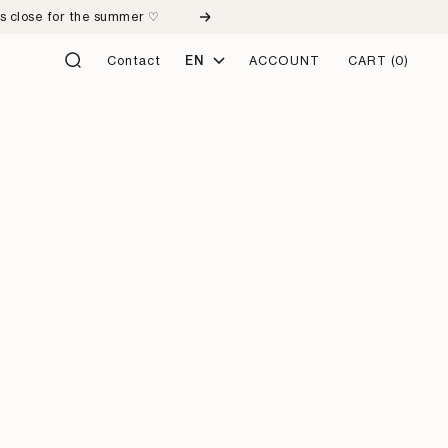
ps close for the summer ♡
Next
Language
Contact
EN
ACCOUNT
CART
(0)