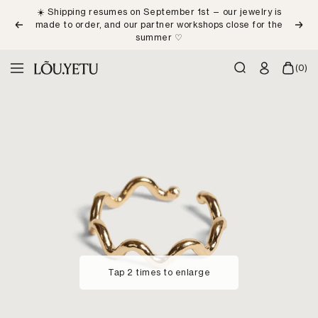
Skip
☀️ Shipping resumes on September 1st — our jewelry is
to
made to order, and our partner workshops close for the
Previous
Next
content
summer ♡
LÕU.YETU
(0)
Navigation
Paris