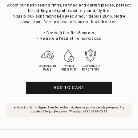
PRICE
PRICE
Adopt our best-selling rings, refined and daring pieces, perfect
for adding a playful touch to your daily life.
Nous bijoux sont fabriqués avec amour depuis 2015. Notre
obsession : faire de beaux bijoux et les faire bien
• Dorée à l'or fin 18 carats
• Résiste à l’eau et ne noircit pas
DESIGNED IN
WATER
GUARANTEED
PARIS
RESISTANT
FOR 2 YEARS
ADD TO CART
SUBSCRIBE
☀️ Made to order — shipping from September 1st, when our partner workshop reopens. Any
TO
questions?
bonjour@louyetu.fr
·
WhatsApp +33 6 48 88 00 93
WAITLIST