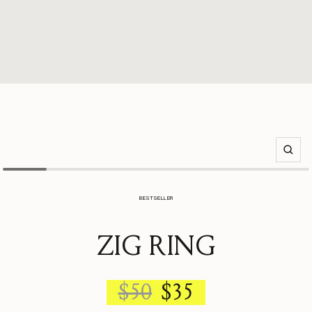
Zoom
BESTSELLER
ZIG RING
REGULAR
SALE
$50
$35