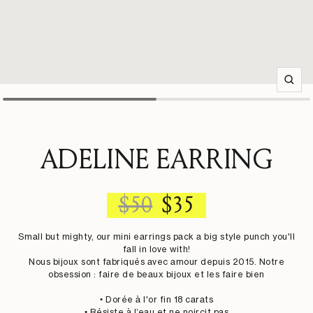
Zoom
ADELINE EARRING
REGULAR
SALE
$50
$35
PRICE
PRICE
Small but mighty, our mini earrings pack a big style punch you'll
fall in love with!
Nous bijoux sont fabriqués avec amour depuis 2015. Notre
obsession : faire de beaux bijoux et les faire bien
• Dorée à l'or fin 18 carats
• Résiste à l’eau et ne noircit pas