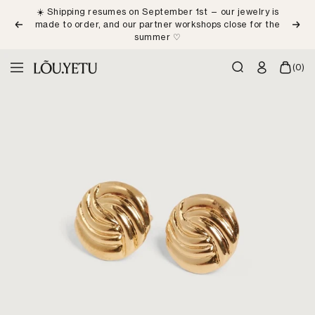
Skip
☀️ Shipping resumes on September 1st — our jewelry is
to
made to order, and our partner workshops close for the
Previous
Next
content
summer ♡
LÕU.YETU
(0)
Navigation
Paris