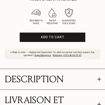
DESIGNED IN
WATER
GUARANTEED
PARIS
RESISTANT
FOR 2 YEARS
ADD TO CART
SUBSCRIBE
☀️ Made to order — shipping from September 1st, when our partner workshop reopens. Any
TO
questions?
bonjour@louyetu.fr
·
WhatsApp +33 6 48 88 00 93
WAITLIST
DESCRIPTION
LIVRAISON ET