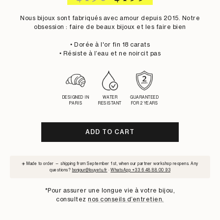
PRICE
PRICE
Nous bijoux sont fabriqués avec amour depuis 2015. Notre
obsession : faire de beaux bijoux et les faire bien
• Dorée à l'or fin 18 carats
• Résiste à l’eau et ne noircit pas
DESIGNED IN
WATER
GUARANTEED
PARIS
RESISTANT
FOR 2 YEARS
ADD TO CART
SUBSCRIBE
☀️ Made to order — shipping from September 1st, when our partner workshop reopens. Any
TO
questions?
bonjour@louyetu.fr
·
WhatsApp +33 6 48 88 00 93
WAITLIST
*Pour assurer une longue vie à votre bijou,
consultez
nos conseils d’entretien.