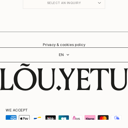
SELECT AN INQUIRY
Privacy & cookies policy
Language
EN
WE ACCEPT