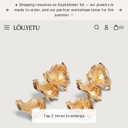
Skip
☀️ Shipping resumes on September 1st — our jewelry is
to
made to order, and our partner workshops close for the
Previous
Next
content
summer ♡
LÕU.YETU
(0)
Navigation
Paris