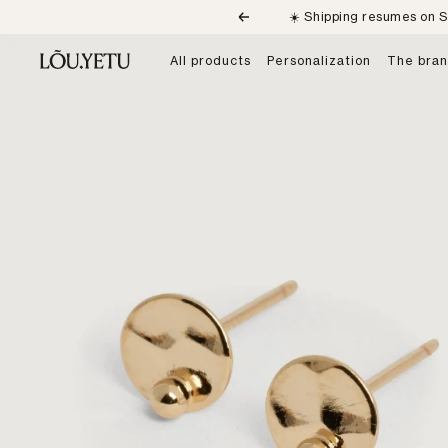
Skip
☀️ Shipping resumes on S
Previous
to
content
LÕU.YETU
All products
Personalization
The bra
Paris