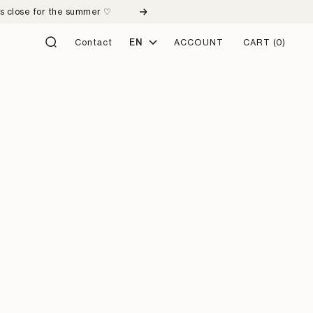
ps close for the summer ♡
Next
Language
Contact
EN
ACCOUNT
CART
(0)