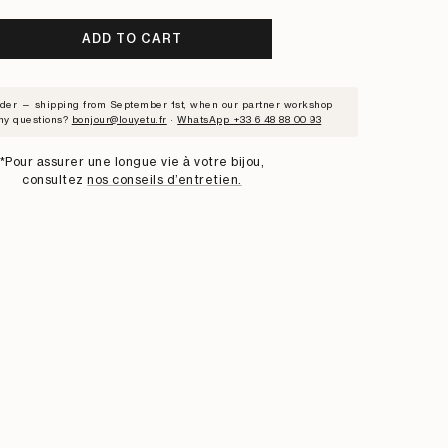
ADD TO CART
RIBE
rder — shipping from September 1st, when our partner workshop
ny questions?
bonjour@louyetu.fr
·
WhatsApp +33 6 48 88 00 93
ST
*Pour assurer une longue vie à votre bijou,
consultez
nos conseils d’entretien.