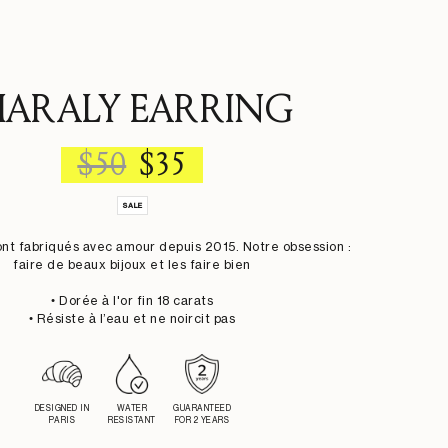
ARALY EARRING
REGULAR
SALE
$50
$35
PRICE
PRICE
SALE
ont fabriqués avec amour depuis 2015. Notre obsession :
faire de beaux bijoux et les faire bien
• Dorée à l'or fin 18 carats
• Résiste à l’eau et ne noircit pas
DESIGNED IN
WATER
GUARANTEED
PARIS
RESISTANT
FOR 2 YEARS