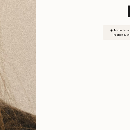
SUBSC
☀️ Made to o
TO
reopens. A
WAITLI