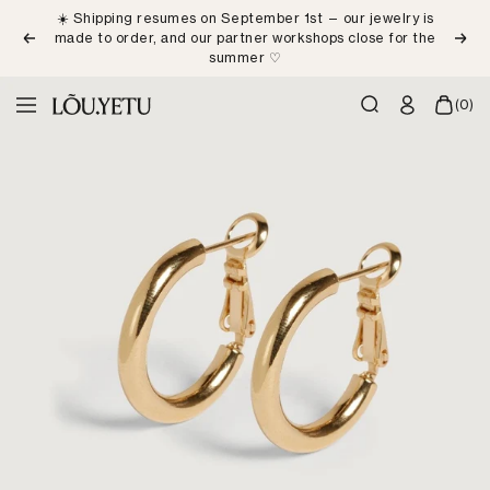
Skip
☀️ Shipping resumes on September 1st — our jewelry is
to
made to order, and our partner workshops close for the
Previous
Next
content
summer ♡
LÕU.YETU
(0)
Navigation
Paris