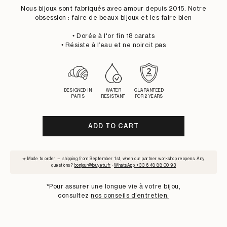
PRICE
PRICE
Nous bijoux sont fabriqués avec amour depuis 2015. Notre
obsession : faire de beaux bijoux et les faire bien
• Dorée à l'or fin 18 carats
• Résiste à l’eau et ne noircit pas
DESIGNED IN
WATER
GUARANTEED
PARIS
RESISTANT
FOR 2 YEARS
ADD TO CART
SUBSCRIBE
☀️ Made to order — shipping from September 1st, when our partner workshop reopens. Any
TO
questions?
bonjour@louyetu.fr
·
WhatsApp +33 6 48 88 00 93
WAITLIST
*Pour assurer une longue vie à votre bijou,
consultez
nos conseils d’entretien.