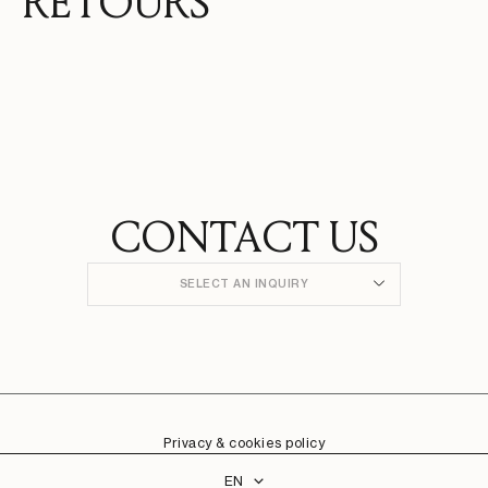
RETOURS
CONTACT US
SELECT AN INQUIRY
Privacy & cookies policy
Language
EN