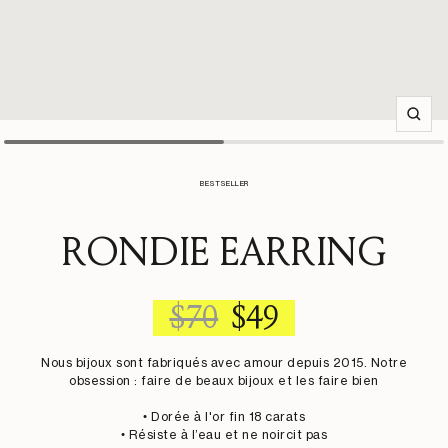
Zoom
BESTSELLER
RONDIE EARRING
REGULAR
SALE
$70
$49
PRICE
PRICE
Nous bijoux sont fabriqués avec amour depuis 2015. Notre
obsession : faire de beaux bijoux et les faire bien
• Dorée à l'or fin 18 carats
• Résiste à l’eau et ne noircit pas