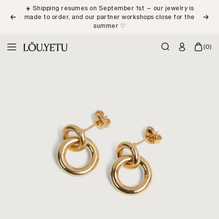
Skip
☀️ Shipping resumes on September 1st — our jewelry is
to
made to order, and our partner workshops close for the
Previous
Next
content
summer ♡
LÕU.YETU
(0)
Navigation
Paris