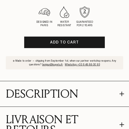
DESIGNED IN
WATER
GUARANTEED
PARIS
RESISTANT
FOR 2 YEARS
ADD TO CART
SUBSCRIBE
☀️ Made to order — shipping from September 1st, when our partner workshop reopens. Any
TO
questions?
bonjour@louyetu.fr
·
WhatsApp +33 6 48 88 00 93
WAITLIST
DESCRIPTION
LIVRAISON ET