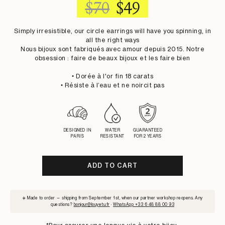
REGULAR
SALE
$70
$49
PRICE
PRICE
Simply irresistible, our circle earrings will have you spinning, in
all the right ways
Nous bijoux sont fabriqués avec amour depuis 2015. Notre
obsession : faire de beaux bijoux et les faire bien
• Dorée à l'or fin 18 carats
• Résiste à l’eau et ne noircit pas
DESIGNED IN
WATER
GUARANTEED
PARIS
RESISTANT
FOR 2 YEARS
ADD TO CART
SUBSCRIBE
☀️ Made to order — shipping from September 1st, when our partner workshop reopens. Any
TO
questions?
bonjour@louyetu.fr
·
WhatsApp +33 6 48 88 00 93
WAITLIST