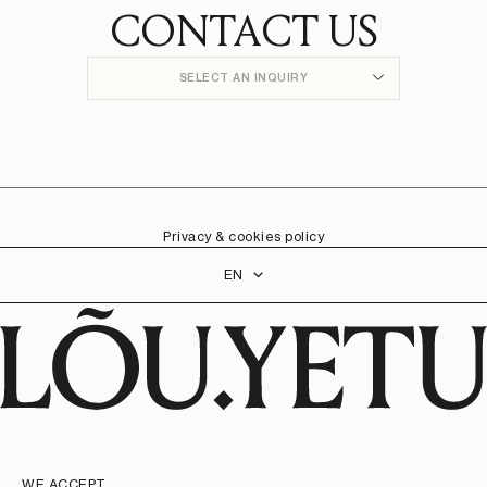
CONTACT US
SELECT AN INQUIRY
Privacy & cookies policy
Language
EN
WE ACCEPT