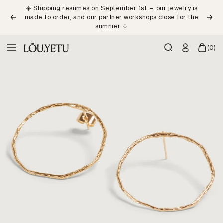
Skip
☀️ Shipping resumes on September 1st — our jewelry is
to
made to order, and our partner workshops close for the
Previous
Next
content
summer ♡
LÕU.YETU
(0)
Navigation
Paris