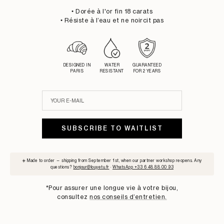
• Dorée à l'or fin 18 carats
• Résiste à l’eau et ne noircit pas
DESIGNED IN
WATER
GUARANTEED
PARIS
RESISTANT
FOR 2 YEARS
SOLD OUT
SUBSCRIBE TO WAITLIST
☀️ Made to order — shipping from September 1st, when our partner workshop reopens. Any
questions?
bonjour@louyetu.fr
·
WhatsApp +33 6 48 88 00 93
*Pour assurer une longue vie à votre bijou,
consultez
nos conseils d’entretien.