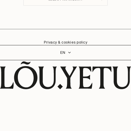
Privacy & cookies policy
Language
EN
WE ACCEPT