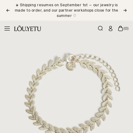
Skip
☀️ Shipping resumes on September 1st — our jewelry is
to
made to order, and our partner workshops close for the
Previous
Next
content
summer ♡
LÕU.YETU
(0)
Navigation
Paris