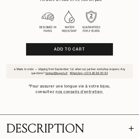
DESIGNED IN
WATER
GUARANTEED
PARIS
RESISTANT
FOR 2 YEARS
ADD TO CART
SUBSCRIBE
☀️ Made to order — shipping from September 1st, when our partner workshop reopens. Any
TO
questions?
bonjour@louyetu.fr
·
WhatsApp +33 6 48 88 00 93
WAITLIST
*Pour assurer une longue vie à votre bijou,
consultez
nos conseils d’entretien.
DESCRIPTION