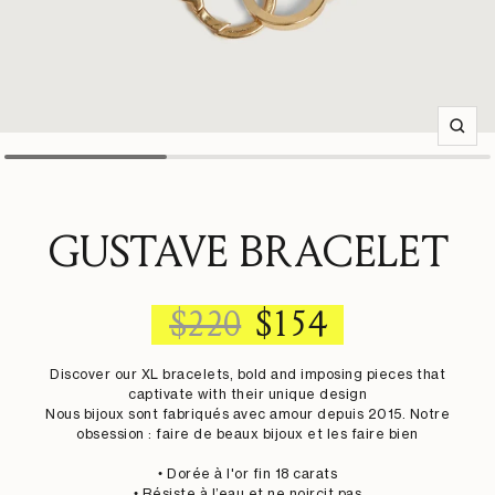
Zoom
GUSTAVE BRACELET
REGULAR
SALE
$220
$154
PRICE
PRICE
Discover our XL bracelets, bold and imposing pieces that
captivate with their unique design
Nous bijoux sont fabriqués avec amour depuis 2015. Notre
obsession : faire de beaux bijoux et les faire bien
• Dorée à l'or fin 18 carats
• Résiste à l’eau et ne noircit pas