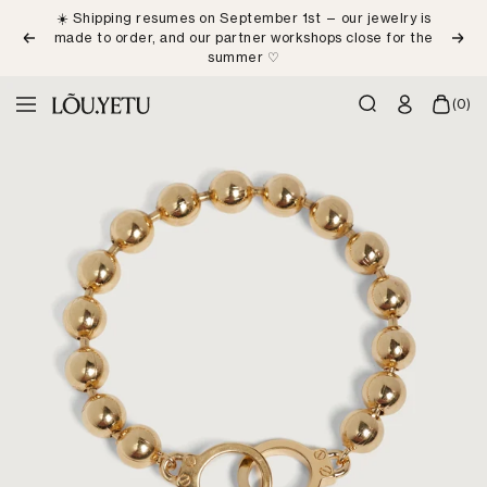
Skip
☀️ Shipping resumes on September 1st — our jewelry is
to
made to order, and our partner workshops close for the
Previous
Next
content
summer ♡
LÕU.YETU
(0)
Navigation
Paris