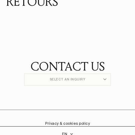
RETOURS
CONTACT US
SELECT AN INQUIRY
Privacy & cookies policy
Language
EN