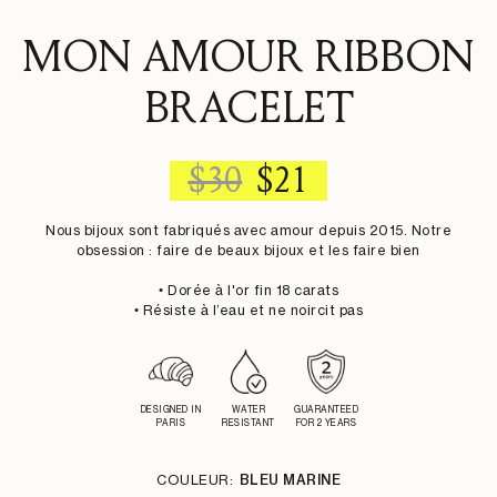
MON AMOUR RIBBON
BRACELET
REGULAR
SALE
$30
$21
PRICE
PRICE
Nous bijoux sont fabriqués avec amour depuis 2015. Notre
obsession : faire de beaux bijoux et les faire bien
• Dorée à l'or fin 18 carats
• Résiste à l’eau et ne noircit pas
DESIGNED IN
WATER
GUARANTEED
PARIS
RESISTANT
FOR 2 YEARS
COULEUR:
BLEU MARINE