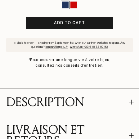
BLEU
ROUGE
MARINE
ADD TO CART
SUBSCRIBE
☀️ Made to order — shipping from September 1st, when our partner workshop reopens. Any
TO
questions?
bonjour@louyetu.fr
·
WhatsApp +33 6 48 88 00 93
WAITLIST
*Pour assurer une longue vie à votre bijou,
consultez
nos conseils d’entretien.
DESCRIPTION
LIVRAISON ET