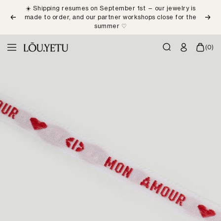
Skip
☀️ Shipping resumes on September 1st — our jewelry is
to
made to order, and our partner workshops close for the
Previous
Next
content
summer ♡
LÕU.YETU
(0)
Navigation
Paris