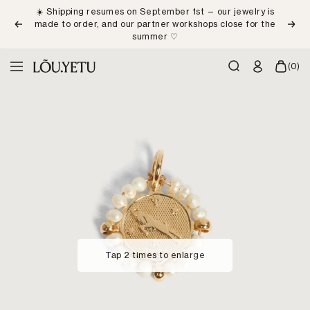
Skip
☀️ Shipping resumes on September 1st — our jewelry is
to
made to order, and our partner workshops close for the
Previous
Next
content
summer ♡
LÕU.YETU
(0)
Navigation
Paris