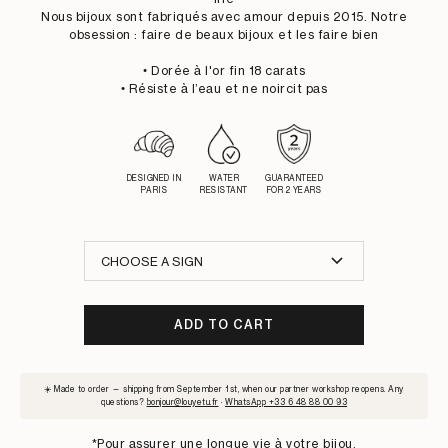
Nous bijoux sont fabriqués avec amour depuis 2015. Notre
obsession : faire de beaux bijoux et les faire bien
• Dorée à l'or fin 18 carats
• Résiste à l’eau et ne noircit pas
DESIGNED IN
WATER
GUARANTEED
PARIS
RESISTANT
FOR 2 YEARS
CHOOSE A SIGN
ADD TO CART
SUBSCRIBE
☀️ Made to order — shipping from September 1st, when our partner workshop reopens. Any
TO
questions?
bonjour@louyetu.fr
·
WhatsApp +33 6 48 88 00 93
WAITLIST
*Pour assurer une longue vie à votre bijou,