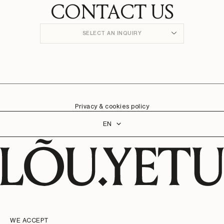
CONTACT US
SELECT AN INQUIRY
Privacy & cookies policy
Language
EN
WE ACCEPT