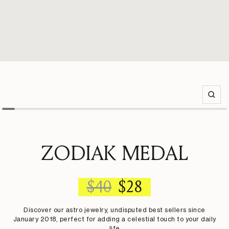
Zoom
ZODIAK MEDAL
REGULAR
SALE
$40
$28
PRICE
PRICE
Discover our astro jewelry, undisputed best sellers since
January 2018, perfect for adding a celestial touch to your daily
life