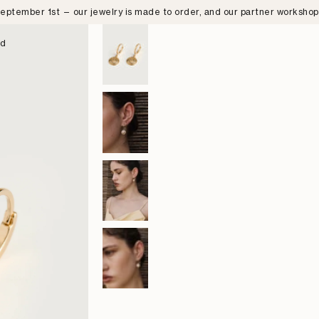
eptember 1st — our jewelry is made to order, and our partner worksho
nd