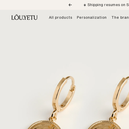
Skip
☀️ Shipping resumes on S
Previous
to
content
LÕU.YETU
All products
Personalization
The bra
Paris