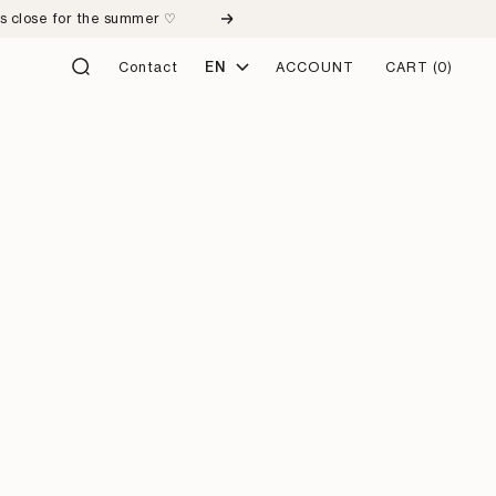
ps close for the summer ♡
Next
Language
Contact
EN
ACCOUNT
CART
(0)