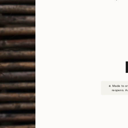
SUBSC
☀️ Made to o
TO
reopens. A
WAITLI