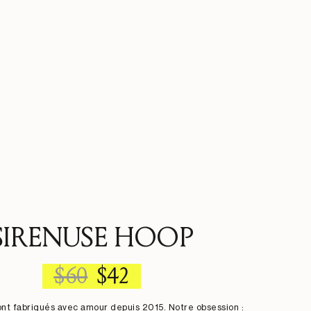
SIRENUSE HOOP
REGULAR
SALE
$60
$42
PRICE
PRICE
ont fabriqués avec amour depuis 2015. Notre obsession :