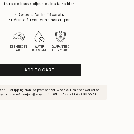
faire de beaux bijoux et les faire bien
• Dorée à l'or fin 18 carats
• Résiste à l’eau et ne noircit pas
DESIGNED IN
WATER
GUARANTEED
PARIS
RESISTANT
FOR 2 YEARS
ADD TO CART
RIBE
rder — shipping from September 1st, when our partner workshop
ny questions?
bonjour@louyetu.fr
·
WhatsApp +33 6 48 88 00 93
ST